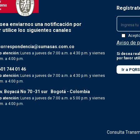
Regístrat
esea enviarnos una notificación por
 utilice los siguientes canales
Acept
Aviso de p
correspondencia@sumasas.com.co
o atención:
Lunes a jueves de 7:00 a.m. a 4:30 p.m. y viernes
Si desea real
por favor uti
.m. a 4:00 p.m.
601 744 01 46
Ir a PQRS
o atención:
Lunes a jueves de 7:00 a.m. a 4:30 p.m. y viernes
.m. a 4:00 p.m.
v. Boyacá No 70 -31 sur
Bogotá - Colombia
o atención:
Lunes a jueves de 7:00 a.m. a 5:00 p.m. y viernes
.m. a 4:00 p.m.
Consulta Transm