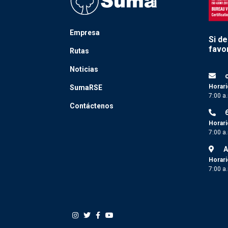
Empresa
Si d
favor
Rutas
Noticias
Horari
SumaRSE
7:00 a
Contáctenos
Horari
7:00 a
A
Horari
7:00 a