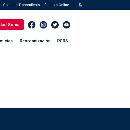
Consulta Transmilenio
Emisora Online
dad Suma
oticias
Reorganización
PQRS