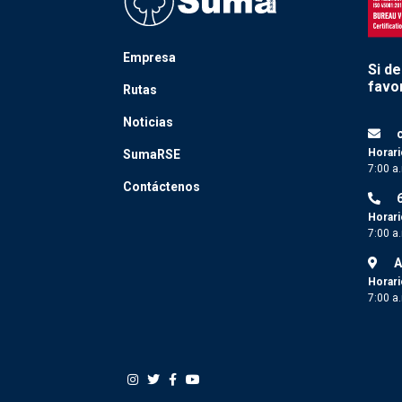
Empresa
Si d
favor
Rutas
Noticias
Horari
SumaRSE
7:00 a
Contáctenos
Horari
7:00 a
A
Horari
7:00 a