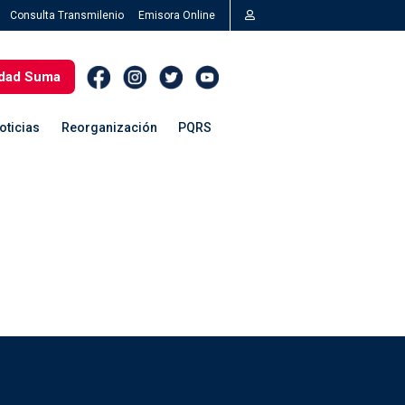
Consulta Transmilenio
Emisora Online
dad Suma
oticias
Reorganización
PQRS