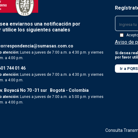
Regístrat
esea enviarnos una notificación por
 utilice los siguientes canales
Acept
Aviso de p
correspondencia@sumasas.com.co
o atención:
Lunes a jueves de 7:00 a.m. a 4:30 p.m. y viernes
Si desea real
por favor uti
.m. a 4:00 p.m.
601 744 01 46
Ir a PQRS
o atención:
Lunes a jueves de 7:00 a.m. a 4:30 p.m. y viernes
.m. a 4:00 p.m.
v. Boyacá No 70 -31 sur
Bogotá - Colombia
o atención:
Lunes a jueves de 7:00 a.m. a 5:00 p.m. y viernes
.m. a 4:00 p.m.
Consulta Transm