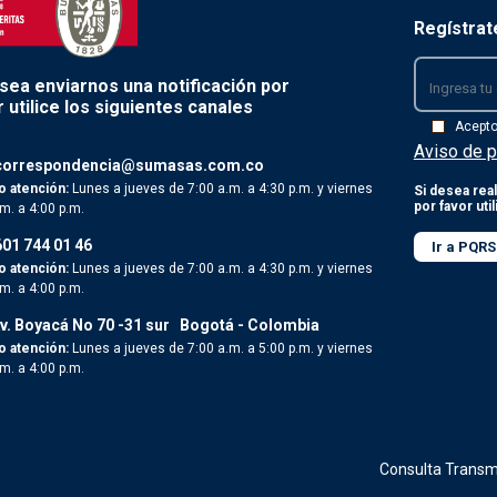
Regístrat
esea enviarnos una notificación por
 utilice los siguientes canales
Acept
Aviso de p
correspondencia@sumasas.com.co
o atención:
Lunes a jueves de 7:00 a.m. a 4:30 p.m. y viernes
Si desea real
por favor uti
.m. a 4:00 p.m.
601 744 01 46
Ir a PQRS
o atención:
Lunes a jueves de 7:00 a.m. a 4:30 p.m. y viernes
.m. a 4:00 p.m.
v. Boyacá No 70 -31 sur
Bogotá - Colombia
o atención:
Lunes a jueves de 7:00 a.m. a 5:00 p.m. y viernes
.m. a 4:00 p.m.
Consulta Transm