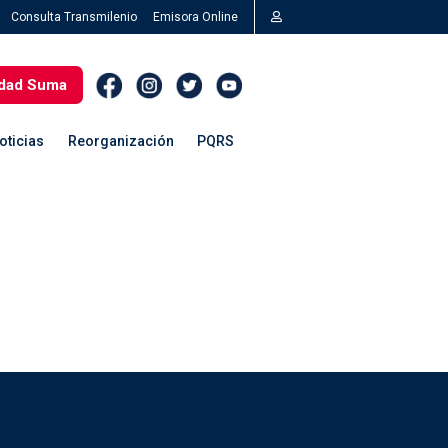
Consulta Transmilenio
Emisora Online
dad Suma
oticias
Reorganización
PQRS