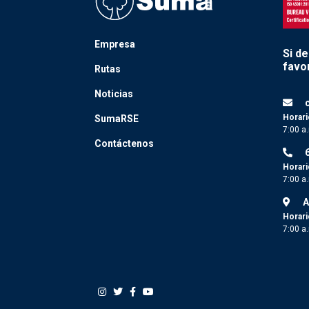
Empresa
Si d
favor
Rutas
Noticias
Horari
SumaRSE
7:00 a
Contáctenos
Horari
7:00 a
A
Horari
7:00 a